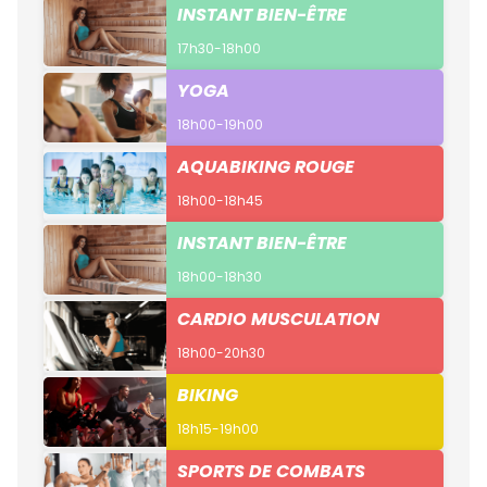
INSTANT BIEN-ÊTRE
17h30-18h00
YOGA
18h00-19h00
AQUABIKING ROUGE
18h00-18h45
INSTANT BIEN-ÊTRE
18h00-18h30
CARDIO MUSCULATION
18h00-20h30
BIKING
18h15-19h00
SPORTS DE COMBATS