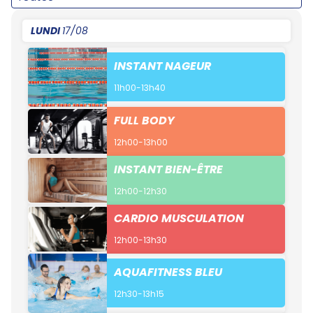
LUNDI
17/08
INSTANT NAGEUR
11h00-13h40
FULL BODY
12h00-13h00
INSTANT BIEN-ÊTRE
12h00-12h30
CARDIO MUSCULATION
12h00-13h30
AQUAFITNESS BLEU
12h30-13h15