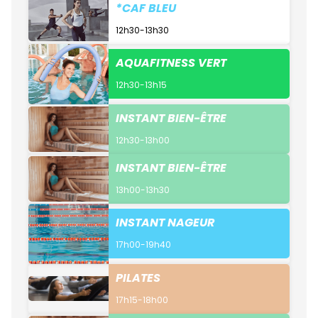
*CAF BLEU
12h30-13h30
AQUAFITNESS VERT
12h30-13h15
INSTANT BIEN-ÊTRE
12h30-13h00
INSTANT BIEN-ÊTRE
13h00-13h30
INSTANT NAGEUR
17h00-19h40
PILATES
17h15-18h00