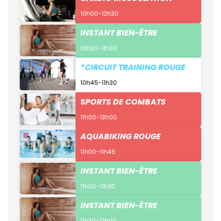
10h00-12h30
INSTANT BIEN-ÊTRE
10h30-11h00
*CIRCUIT TRAINING ROUGE
10h45-11h30
SPORTS DE COMBATS
11h00-13h00
AQUABIKING ROUGE
11h00-11h45
INSTANT BIEN-ÊTRE
11h00-11h30
INSTANT BIEN-ÊTRE
11h30-12h00