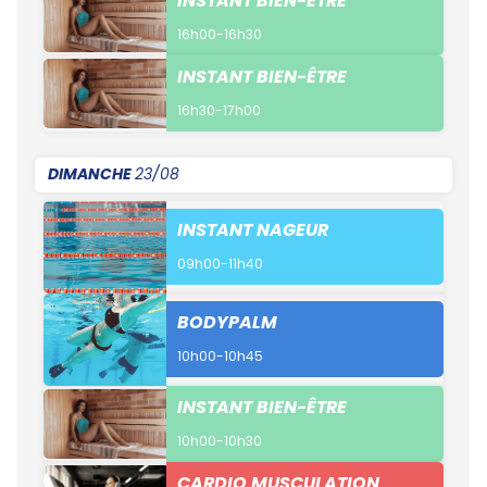
INSTANT BIEN-ÊTRE
16h00-16h30
INSTANT BIEN-ÊTRE
16h30-17h00
DIMANCHE
23/08
INSTANT NAGEUR
09h00-11h40
BODYPALM
10h00-10h45
INSTANT BIEN-ÊTRE
10h00-10h30
CARDIO MUSCULATION