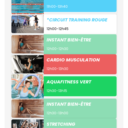
11h00-13h40
*CIRCUIT TRAINING ROUGE
12h00-12h45
INSTANT BIEN-ÊTRE
12h00-12h30
CARDIO MUSCULATION
12h00-13h30
AQUAFITNESS VERT
12h30-13h15
INSTANT BIEN-ÊTRE
12h30-13h00
STRETCHING