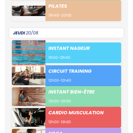
PILATES
19h45-20h15
JEUDI
20/08
INSTANT NAGEUR
11h00-13h40
CIRCUIT TRAINING
12h00-12h40
INSTANT BIEN-ÊTRE
12h00-12h30
CARDIO MUSCULATION
12h00-13h30