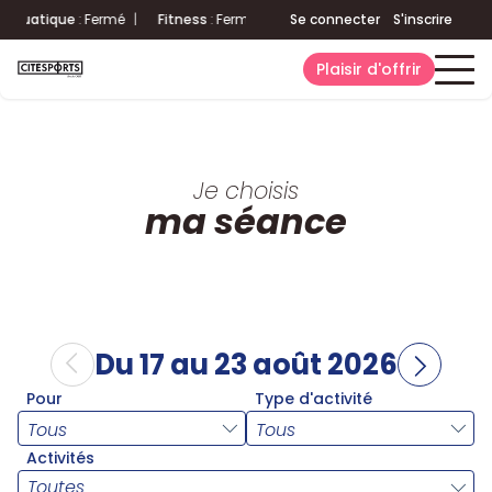
atique
:
Fermé
|
Fitness
:
Fermé
|
Accueil
Se connecter
:
Fermé
Aquatique
S'inscrire
:
Ferm
Plaisir d'offrir
Je choisis
ma séance
Du 17 au 23 août 2026
Pour
Type d'activité
Activités
Toutes