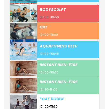
BODYSCULPT
10h00-10h50
HIIT
10h00-11h00
AQUAFITNESS BLEU
10h00-10h45
INSTANT BIEN-ÊTRE
10h00-10h30
INSTANT BIEN-ÊTRE
10h30-11h00
*CAF ROUGE
10h50-11h30