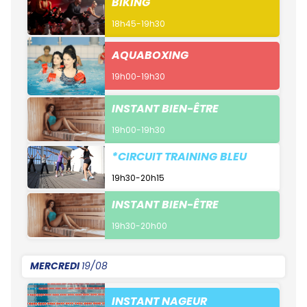
BIKING
18h45-19h30
AQUABOXING
19h00-19h30
INSTANT BIEN-ÊTRE
19h00-19h30
*CIRCUIT TRAINING BLEU
19h30-20h15
INSTANT BIEN-ÊTRE
19h30-20h00
MERCREDI
19/08
INSTANT NAGEUR