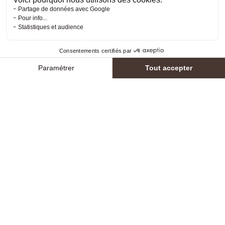
Horaires
Tarifs
Réserver
Activités
Compte
INSCRIVEZ-VOUS À NOTRE NEWSLETTER
Recevez toutes nos informations directement dans
votre boite mail et ne manquez plus aucune actualité !
En vous inscrivant, vous acceptez notre
politique de
confidentialité.