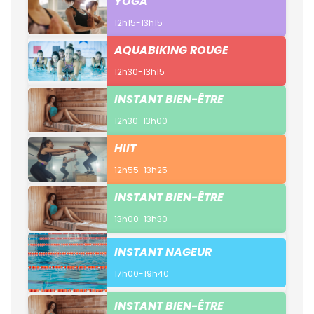
YOGA
12h15-13h15
AQUABIKING ROUGE
12h30-13h15
INSTANT BIEN-ÊTRE
12h30-13h00
HIIT
12h55-13h25
INSTANT BIEN-ÊTRE
13h00-13h30
INSTANT NAGEUR
17h00-19h40
INSTANT BIEN-ÊTRE