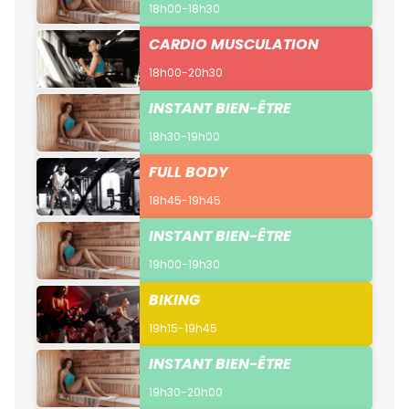
18h00-18h30
CARDIO MUSCULATION
18h00-20h30
INSTANT BIEN-ÊTRE
18h30-19h00
FULL BODY
18h45-19h45
INSTANT BIEN-ÊTRE
19h00-19h30
BIKING
19h15-19h45
INSTANT BIEN-ÊTRE
19h30-20h00